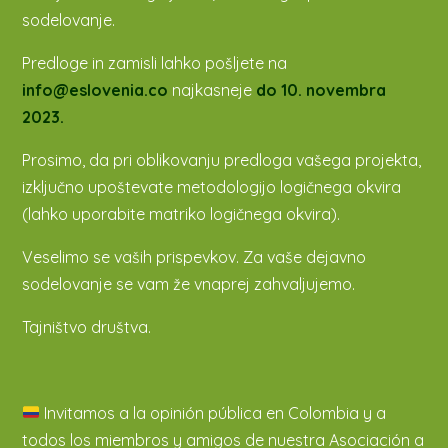
sodelovanje.
Predloge in zamisli lahko pošljete na
info@eslovenia.co
najkasneje
do 10. novembra
2023.
Prosimo, da pri oblikovanju predloga vašega projekta,
izključno upoštevate metodologijo logičnega okvira
(lahko uporabite matriko logičnega okvira).
Veselimo se vaših prispevkov. Za vaše dejavno
sodelovanje se vam že vnaprej zahvaljujemo.
Tajništvo društva.
Invitamos a la opinión pública en Colombia y a
todos los miembros y amigos de nuestra Asociación a