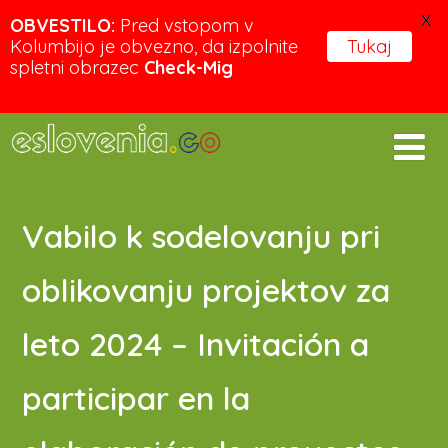
X
OBVESTILO:
Pred vstopom v
Kolumbijo je obvezno, da izpolnite
Tukaj
spletni obrazec
Check-Mig
Vabilo k sodelovanju pri
oblikovanju projektov za
leto 2024 – Invitación a
participar en la