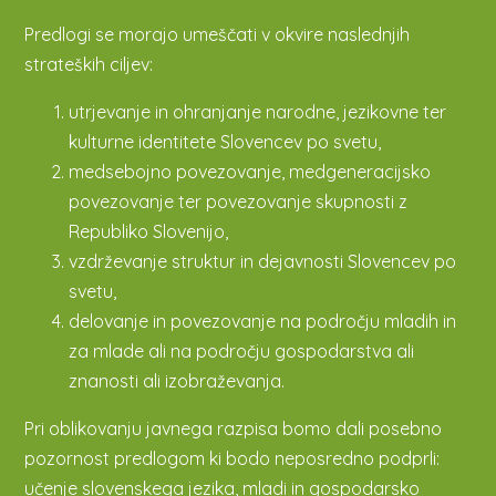
Predlogi se morajo umeščati v okvire naslednjih
strateških ciljev:
utrjevanje in ohranjanje narodne, jezikovne ter
kulturne identitete Slovencev po svetu,
medsebojno povezovanje, medgeneracijsko
povezovanje ter povezovanje skupnosti z
Republiko Slovenijo,
vzdrževanje struktur in dejavnosti Slovencev po
svetu,
delovanje in povezovanje na področju mladih in
za mlade ali na področju gospodarstva ali
znanosti ali izobraževanja.
Pri oblikovanju javnega razpisa bomo dali posebno
pozornost predlogom ki bodo neposredno podprli:
učenje slovenskega jezika, mladi in gospodarsko