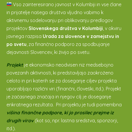
Vso zainteresirano javnost v Kolumbiji in vse člane
in prijatelje našega društva vljudno vabimo k
aktivnemu sodelovanju pri oblikovanju predlogov
projektov
Slovenskega društva v Kolumbiji
, v okviru
javnega razpisa
Urada za slovence v zamejstvu in
po svetu
, za finančno podporo za spodbujanje
dejavnosti Slovencev, ki živijo po svetu.
Projekt
je ekonomsko neodvisen niz medsebojno
povezanih aktivnosti, ki predstavljajo zaokroženo
celoto in pri katerih se za doseganje ciljev projekta
uporabljajo različni viri (finančni, človeški, itd.). Projekt
je začasnega značaja in njegov cilj je doseganje
enkratnega rezultata. Pri projektu je tudi pomembna
višina finančne podpore, ki jo prosilec prejme iz
drugih virov
(kot so, npr. lastna sredstva, sponzorji,
itd.).