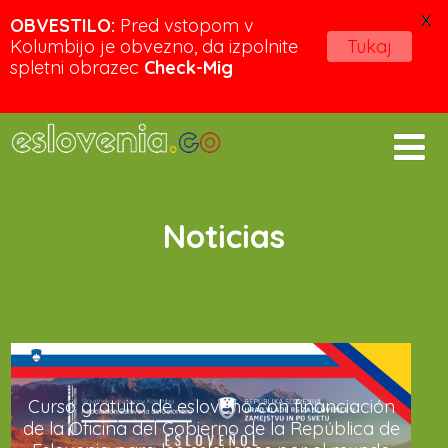
X
OBVESTILO:
Pred vstopom v
Kolumbijo je obvezno, da izpolnite
Tukaj
spletni obrazec
Check-Mig
Noticias
Curso gratuito de esloveno con financiación
de la Oficina del Gobierno de la República de