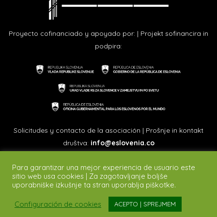
Proyecto cofinanciado y apoyado por: | Projekt sofinancira in
podpira:
Solicitudes y contacto de la asociación | Prošnje in kontakt
društva:
info@eslovenia.co
© 2018-2026 Asociación Eslovena de Colombia. Todos los
Para garantizar una mejor experiencia de usuario este
derechos reservados. Vse pravice pridržane.
sitio web usa cookies | Za zagotavljanje boljše
uporabniške izkušnje ta stran uporablja piškotke.
Diseño y desarrollo web | Spletno oblikovanje in razvijanje:
Laura Polo
Configuración de cookies
Foto de portada | Naslovna slika: Tomo Jeseničnik - Slovenian Tourist Board
ACEPTO | SPREJMEM