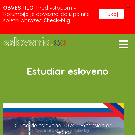
X
OBVESTILO:
Pred vstopom v
Kolumbijo je obvezno, da izpolnite
Tukaj
spletni obrazec
Check-Mig
Estudiar esloveno
Curso de esloveno 2024 – Extensión de
fechas